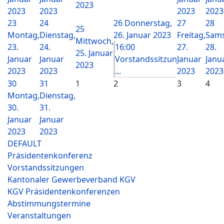
2023
2023
2023
2023
2023
23
24
26
Donnerstag,
27
28
25
Montag,
Dienstag,
26. Januar 2023
Freitag,
Sams
Mittwoch,
23.
24.
16:00
27.
28.
25. Januar
Januar
Januar
Vorstandssitzun
Januar
Janu
2023
2023
2023
...
2023
2023
30
31
1
2
3
4
Montag,
Dienstag,
30.
31.
Januar
Januar
2023
2023
DEFAULT
Präsidentenkonferenz
Vorstandssitzungen
Kantonaler Gewerbeverband KGV
KGV Präsidentenkonferenzen
Abstimmungstermine
Veranstaltungen