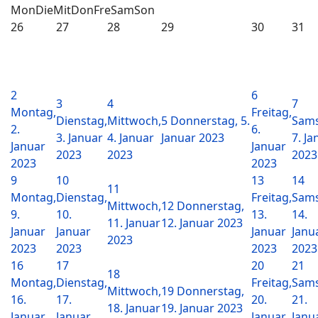
Mon
Die
Mit
Don
Fre
Sam
Son
26
27
28
29
30
31
2
6
3
4
7
Montag,
Freitag,
Dienstag,
Mittwoch,
5
Donnerstag, 5.
Sams
2.
6.
3. Januar
4. Januar
Januar 2023
7. Ja
Januar
Januar
2023
2023
2023
2023
2023
9
10
13
14
11
Montag,
Dienstag,
Freitag,
Sams
Mittwoch,
12
Donnerstag,
9.
10.
13.
14.
11. Januar
12. Januar 2023
Januar
Januar
Januar
Janu
2023
2023
2023
2023
2023
16
17
20
21
18
Montag,
Dienstag,
Freitag,
Sams
Mittwoch,
19
Donnerstag,
16.
17.
20.
21.
18. Januar
19. Januar 2023
Januar
Januar
Januar
Janu